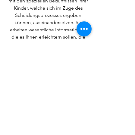
mit den speziellen Bedürfnissen Ihrer
Kinder, welche sich im Zuge des
Scheidungsprozesses ergeben
können, auseinandersetzen. Sie
erhalten wesentliche Informationen,
die es Ihnen erleichtern sollen, die
Trennungssituation für Ihre Kinder so
gut wie möglich zu gestalten.
Dauer: ca. 1 Stunde
€ 60,- pro Person bei Einzelberatung
eines Elternteils
€ 70.- insgesamt bei gemeinsamer
Beratung beider Elternteile
Die Preise basieren auf der vom
Ministerium vorgegebenen Richtlinie.
Weitere Informationen unter:
https://www.trennungundscheidung.at/