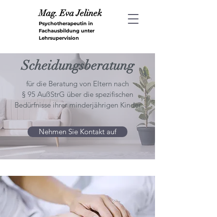
Mag. Ev
a Jelinek
Psychotherapeutin in
Fachausbildung unter
Lehrsupervision
Scheidungsberatung
für die Beratung von Eltern nach
§ 95 AußStrG über die spezifischen
Bedürfnisse ihrer minderjährigen Kinder
Nehmen Sie Kontakt auf